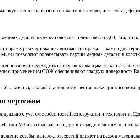
сокую точность обработки пластичной меди, исключая деформа
медных деталей выдерживаются с точностью до 0,003 мм, что 
вует параметрам чертежа независимо от тиража — важно для сери
MORI позволяют обрабатывать партии медных деталей в коротк
ния позволяет переходить от втулок к фланцам, от контактных э
ди с применением СОЖ обеспечивают гладкую поверхность Ra 1,
У заказчика, а также стабильное качество даже при массовом п
по чертежам
идуально с учетом особенностей конструкции и технологии. Це
М2 или М3 из-за высокого содержания меди и минимального кол
 наличие резьбы, канавок, отверстий влияют на расход материал