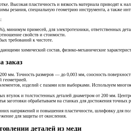
отке. Высокая пластичность и вязкость материала приводят к н
имы резания, специальную геометрию инструмента, а также инт
:
), минимум примесей, для электротехники, ответственных дета
отношение свойств и стоимости.
бых требований к чистоте.
рждающими химический состав, физико-механические характерис
а заказ
200 мм. Точность размеров — до 0,003 мм, соосность поверхност
й геометрией.
элементов, изделий с пазами или выборками. Используем много
ых втулок и толстостенных деталей диаметром от 200 мм. Цен
литья заготовки обрабатываем на станках для достижения точных 
нних напряжений и повышения пластичности, шлифовку для полу
ужение для защиты от окисления.
товлении деталей из меди