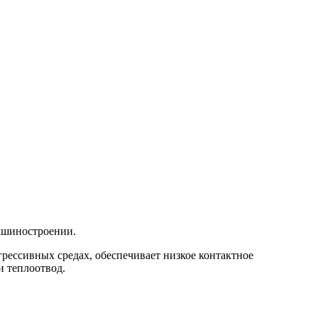
машиностроении.
грессивных средах, обеспечивает низкое контактное
и теплоотвод.