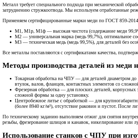
Металл требует специального подхода при механической обраб
затруднению стружкоотвода. Мы используем отработанные реж
Применяем сертифицированные марки меди по ГОСТ 859-2014
М1, М1р, М1ф — высокая чистота (содержание меди 99,9%
М2 — универсальная марка (медь 99,7%), оптимальное со
М3 — техническая медь (медь 99,5%), для деталей без осо
Все металлы поставляются с сертификатами качества, подтве
Методы производства деталей из меди н
Токарная обработка на ЧПУ — для деталей диаметром до 
втулок, валов, фланцев, контактных элементов со сложно
Фрезерная обработка — для плоских деталей, корпусных 
сложной формы за одну установку.
Центробежное литье с обработкой — для крупногабаритн
(более 8940 кг/м³), отсутствие раковин и пустот. После 
По техническому заданию выполняем отжиг для снятия внутре
резьбы, фрезерование шлицов и канавок, никелирование или л
Использование станков с ЧПУ при изго